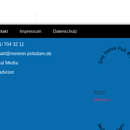
takt
Impressum
Datenschutz
/ 704 32 11
Das beste Pub & 
takt@meierei-potsdam.de
ial Media
advisor
2020
Meierei
Restaurant Guru