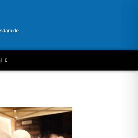
tsdam.de
i